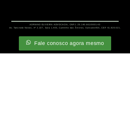
ADRIANO OLIVEIRA ADVOCACIA, CNPJ: 25.140.661/0001-43
Av. Tancredo Neves, nº 2.227, Sala 1.405, Caminho das Árvores, Salvador/BA, CEP 41.820-021.
Fale conosco agora mesmo